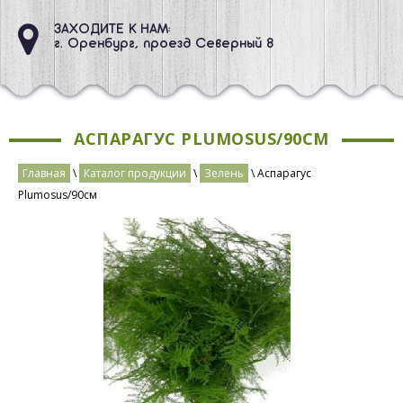
ЗАХОДИТЕ К НАМ:
г. Оренбург, проезд Северный 8
АСПАРАГУС PLUMOSUS/90СМ
Главная
\
Каталог продукции
\
Зелень
\ Аспарагус
Plumosus/90см