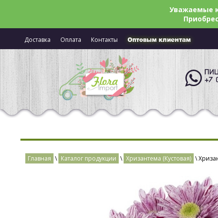
Уважаемые к
Приобрес
Доставка
Оплата
Контакты
Оптовым клиентам
ПИШ
+7 
Главная
\
Каталог продукции
\
Хризантема (Кустовая)
\ Хризан