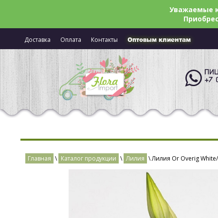
Уважаемые к
Приобрес
Доставка
Оплата
Контакты
Оптовым клиентам
ПИШ
+7 
Главная
\
Каталог продукции
\
Лилия
\ Лилия Or Overig White