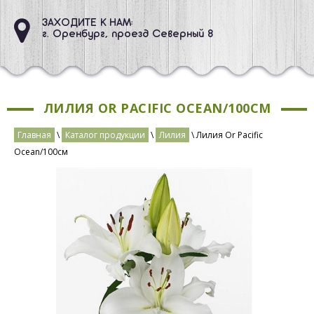
ЗАХОДИТЕ К НАМ:
г. Оренбург, проезд Северный 8
ЛИЛИЯ OR PACIFIC OCEAN/100СМ
Главная
\
Каталог продукции
\
Лилия
\ Лилия Or Pacific
Ocean/100см