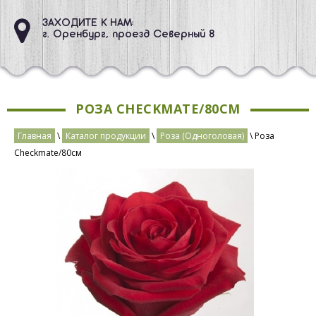
ЗАХОДИТЕ К НАМ:
г. Оренбург, проезд Северный 8
РОЗА CHECKMATE/80СМ
Главная
\
Каталог продукции
\
Роза (Одноголовая)
\ Роза
Checkmate/80см