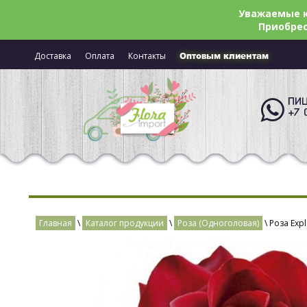
Уважаемые к
Приобрес
Доставка
Оплата
Контакты
Оптовым клиентам
ПИШ
+7 
Главная
\
Каталог продукции
\
Роза (Одноголовая)
\ Роза Exp