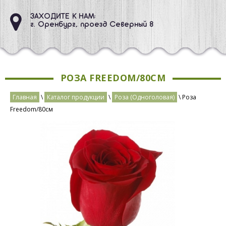
ЗАХОДИТЕ К НАМ:
г. Оренбург, проезд Северный 8
РОЗА FREEDOM/80СМ
Главная
\
Каталог продукции
\
Роза (Одноголовая)
\ Роза
Freedom/80см