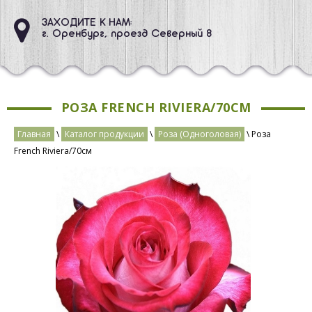
ЗАХОДИТЕ К НАМ:
г. Оренбург, проезд Северный 8
РОЗА FRENCH RIVIERA/70СМ
Главная
\
Каталог продукции
\
Роза (Одноголовая)
\ Роза
French Riviera/70см