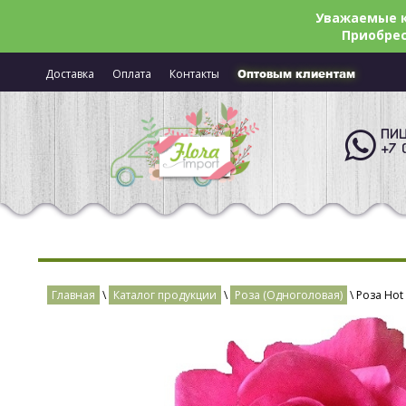
Уважаемые к
Приобрес
Доставка
Оплата
Контакты
Оптовым клиентам
ПИШ
+7 
Главная
\
Каталог продукции
\
Роза (Одноголовая)
\ Роза Hot