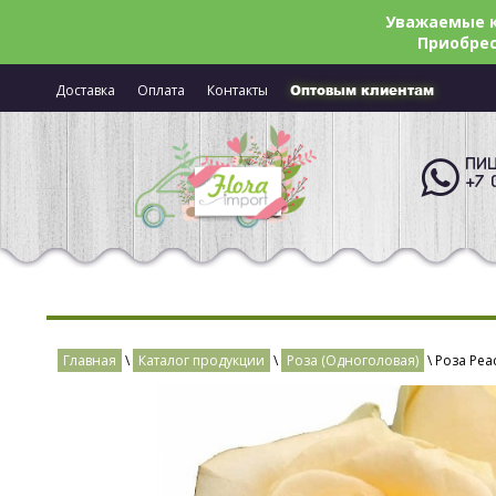
Уважаемые к
Приобрес
Доставка
Оплата
Контакты
Оптовым клиентам
ПИШ
+7 
Главная
\
Каталог продукции
\
Роза (Одноголовая)
\ Роза Pea