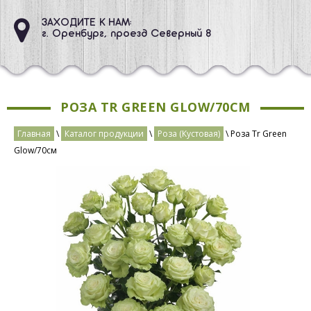
ЗАХОДИТЕ К НАМ:
г. Оренбург, проезд Северный 8
РОЗА TR GREEN GLOW/70СМ
Главная
\
Каталог продукции
\
Роза (Кустовая)
\ Роза Tr Green
Glow/70см