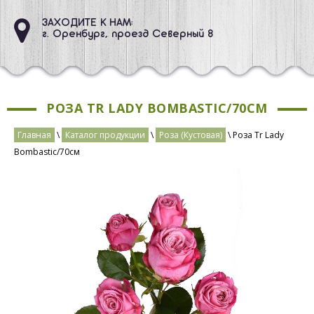
ЗАХОДИТЕ К НАМ:
г. Оренбург, проезд Северный 8
РОЗА TR LADY BOMBASTIС/70СМ
Главная
\
Каталог продукции
\
Роза (Кустовая)
\ Роза Tr Lady
Bombastiс/70см