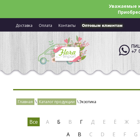
Уважаемые к
Приобрес
Доставка
Оплата
Контакты
Оптовым клиентам
ПИШ
+7 
Главная
\
Каталог продукции
\ Экзотика
Все
А
Б
В
Г
Д
Е
Ё
Ж
З
A
B
C
D
E
F
G