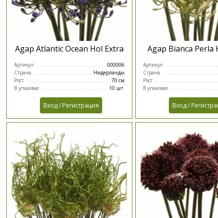
Agap Atlantic Ocean Hol Extra
Agap Bianca Perla 
Артикул
000006
Артикул
Страна
Нидерланды
Страна
Рост
70 см
Рост
В упаковке
10 шт.
В упаковке
Вход / Регистрация
Вход / Регистр