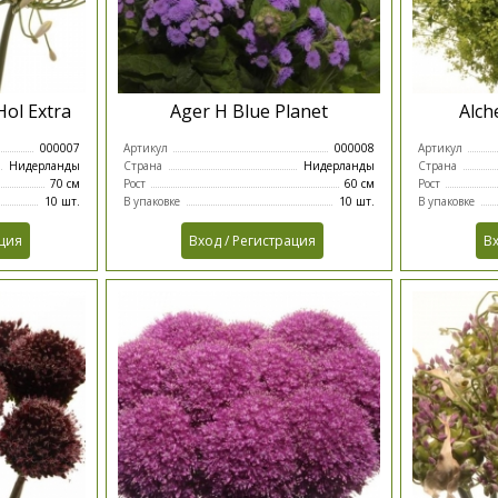
Hol Extra
Ager H Blue Planet
Alch
000007
Артикул
000008
Артикул
Нидерланды
Страна
Нидерланды
Страна
70 см
Рост
60 см
Рост
10 шт.
В упаковке
10 шт.
В упаковке
ация
Вход / Регистрация
Вх