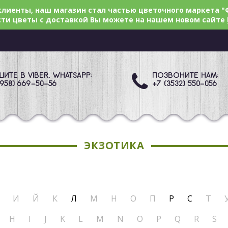
лиенты, наш магазин стал частью цветочного маркета "
ти цветы с доставкой Вы можете на нашем новом сайте
ИТЕ В VIBER, WHATSAPP:
ПОЗВОНИТЕ НАМ:
(958) 669
-50-56
+7 (3532) 550
-056
ЭКЗОТИКА
И
Й
К
Л
М
Н
О
П
Р
С
Т
H
I
J
K
L
M
N
O
P
Q
R
S