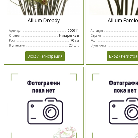
Allium Dready
Allium Forel
Артикул
000011
Артикул
Страна
Нидерланды
Страна
Рост
70 см
Рост
В упаковке
20 шт.
В упаковке
Вход / Регистрация
Вход / Регистр