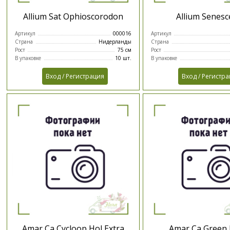
Allium Sat Ophioscorodon
Allium Senesc
Артикул
000016
Артикул
Страна
Нидерланды
Страна
Рост
75 см
Рост
В упаковке
10 шт.
В упаковке
Вход / Регистрация
Вход / Регистр
Amar Ca Cycloop Hol Extra
Amar Ca Green 