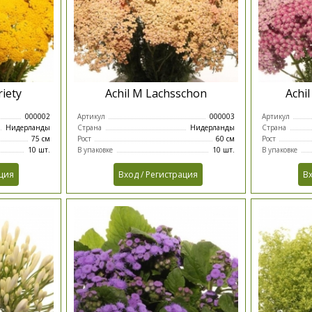
riety
Achil M Lachsschon
Achi
000002
Артикул
000003
Артикул
Нидерланды
Страна
Нидерланды
Страна
75 см
Рост
60 см
Рост
10 шт.
В упаковке
10 шт.
В упаковке
ация
Вход / Регистрация
Вх