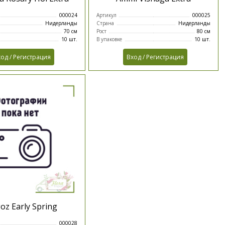
000024
Артикул
000025
Нидерланды
Страна
Нидерланды
70 см
Рост
80 см
10 шт.
В упаковке
10 шт.
од / Регистрация
Вход / Регистрация
oz Early Spring
000028