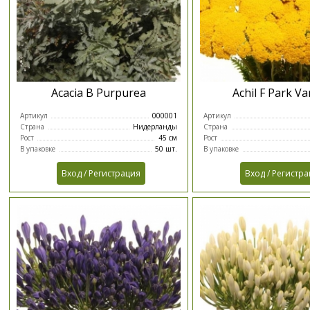
Acacia B Purpurea
Achil F Park Va
Артикул
000001
Артикул
Страна
Нидерланды
Страна
Рост
45 см
Рост
В упаковке
50 шт.
В упаковке
Вход / Регистрация
Вход / Регистр