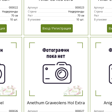
000022
Артикул
000023
Артикул
Нидерланды
Страна
Нидерланды
Страна
70 см
Рост
70 см
Рост
10 шт.
В упаковке
10 шт.
В упаковке
ация
Вход / Регистрация
Вх
el
Anethum Graveolens Hol Extra
Anig
000026
Артикул
000027
Артикул