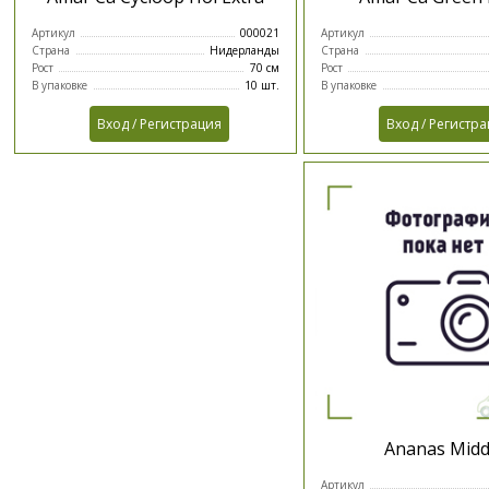
Артикул
000021
Артикул
Страна
Нидерланды
Страна
Рост
70 см
Рост
В упаковке
10 шт.
В упаковке
Вход / Регистрация
Вход / Регистр
Ananas Midd
Артикул