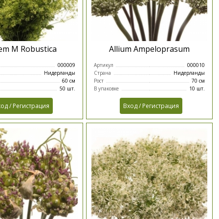
em M Robustica
Allium Ampeloprasum
000009
Артикул
000010
Нидерланды
Страна
Нидерланды
60 см
Рост
70 см
50 шт.
В упаковке
10 шт.
од / Регистрация
Вход / Регистрация