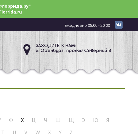
Флоррида.ру"
Florrida.ru
Ежедневно 08.00 - 20.00
ЗАХОДИТЕ К НАМ:
г. Оренбург, проезд Северный 8
У
Ф
Х
Ц
Ч
Ш
Щ
Э
Ю
Я
T
U
V
W
X
Y
Z