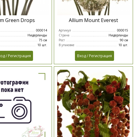
um Green Drops
Allium Mount Everest
000014
Артикул
000015
Нидерланды
Страна
Нидерланды
75 см
Рост
90 см
10 шт.
В упаковке
10 шт.
од / Регистрация
Вход / Регистрация