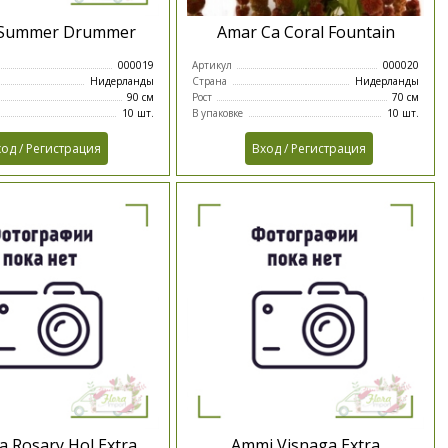
m Summer Drummer
Amar Ca Coral Fountain
000019
Артикул
000020
Нидерланды
Страна
Нидерланды
90 см
Рост
70 см
10 шт.
В упаковке
10 шт.
од / Регистрация
Вход / Регистрация
a Rosary Hol Extra
Ammi Visnaga Extra