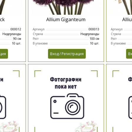
ock
Allium Giganteum
Alli
000012
Артикул
000013
Артикул
Нидерланды
Страна
Нидерланды
Страна
90 см
Рост
100 см
Рост
10 шт.
В упаковке
10 шт.
В упаковке
ация
Вход / Регистрация
Вх