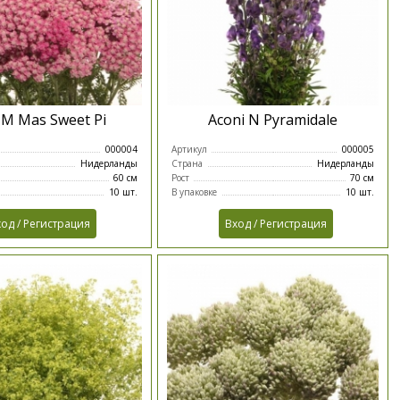
l M Mas Sweet Pi
Aconi N Pyramidale
000004
Артикул
000005
Нидерланды
Страна
Нидерланды
60 см
Рост
70 см
10 шт.
В упаковке
10 шт.
од / Регистрация
Вход / Регистрация