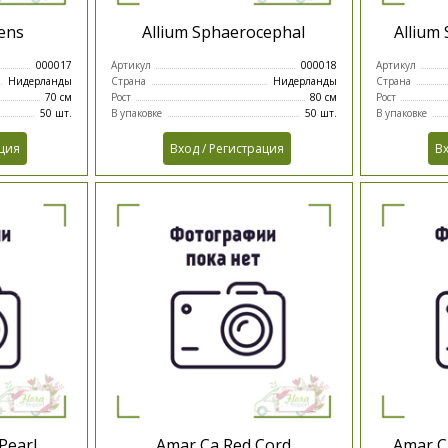
ens
Allium Sphaerocephal
Alliu
000017
Артикул
000018
Артикул
Нидерланды
Страна
Нидерланды
Страна
70 см
Рост
80 см
Рост
50 шт.
В упаковке
50 шт.
В упаковке
ация
Вход / Регистрация
Вх
Pearl
Amar Ca Red Cord
Amar C