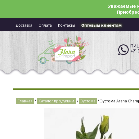
Уважаемые к
Приобрес
Доставка
Оплата
Контакты
Оптовым клиентам
ПИШ
+7 
Главная
\
Каталог продукции
\
Эустома
\ Эустома Arena Cham